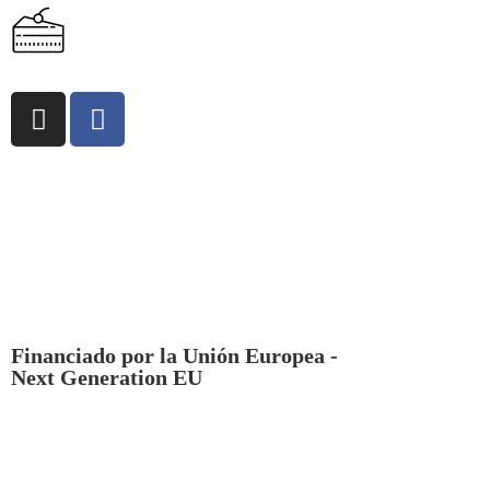
Copyright © 2026 Repostería Creativa Gourmet SL.
Diseño y Desarrollo de
Grupo CAE
Financiado por la Unión Europea -
Next Generation EU