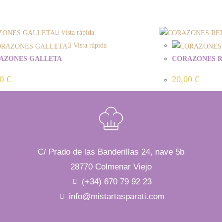
Vista rápida
Vista rápida
AZONES GALLETA
CORAZONES R
00
€
20,00
€
C/ Prado de las Banderillas 24, nave 5b
28770 Colmenar Viejo
(+34) 670 79 92 23
info@mistartasparati.com