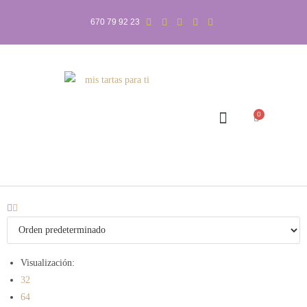
670 79 92 23
0
Visualización:
32
64